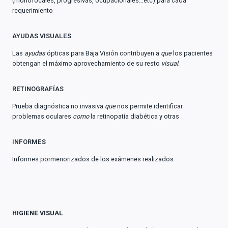
(monofocales, progresivas, ocupacionales…etc) para cada
requerimiento
AYUDAS VISUALES
Las
ayudas
ópticas para Baja Visión contribuyen a
que
los pacientes
obtengan el máximo aprovechamiento de su resto
visual
.
RETINOGRAFÍAS
Prueba diagnóstica no invasiva
que
nos permite identificar
problemas oculares
como
la retinopatía diabética y otras
INFORMES
Informes pormenorizados de los exámenes realizados
HIGIENE VISUAL