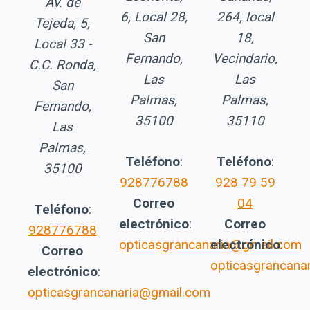
Av. de
6, Local 28,
264, local
Tejeda, 5,
San
18,
Local 33 -
Fernando,
Vecindario,
C.C. Ronda,
Las
Las
San
Palmas,
Palmas,
Fernando,
35100
35110
Las
Palmas,
Teléfono
:
Teléfono
:
35100
928776788
928 79 59
Correo
04
Teléfono
:
electrónico
:
Correo
928776788
opticasgrancanaria@gmail.com
electrónico
:
Correo
opticasgrancana
electrónico
:
opticasgrancanaria@gmail.com