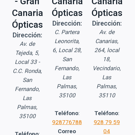
- Gran
Canaria
Canaria
Canaria
Ópticas
Ópticas
Ópticas
Dirección:
Dirección:
C. Partera
Av. de
Dirección:
Leonorita,
Canarias,
Av. de
6, Local 28,
264, local
Tejeda, 5,
San
18,
Local 33 -
Fernando,
Vecindario,
C.C. Ronda,
Las
Las
San
Palmas,
Palmas,
Fernando,
35100
35110
Las
Palmas,
Teléfono
:
Teléfono
:
35100
928776788
928 79 59
Correo
04
Teléfono
: